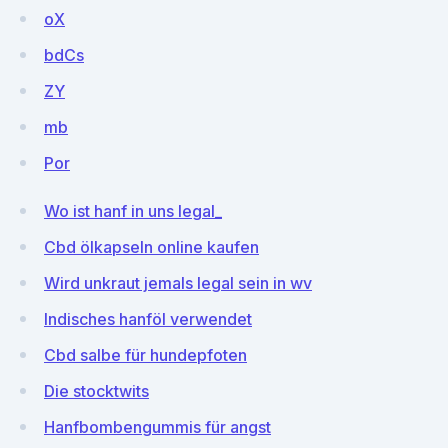
oX
bdCs
ZY
mb
Por
Wo ist hanf in uns legal_
Cbd ölkapseln online kaufen
Wird unkraut jemals legal sein in wv
Indisches hanföl verwendet
Cbd salbe für hundepfoten
Die stocktwits
Hanfbombengummis für angst