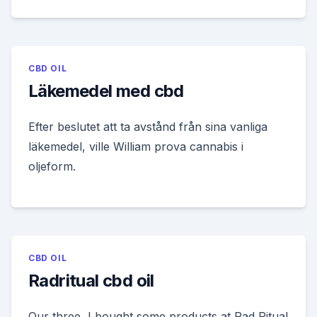
CBD OIL
Läkemedel med cbd
Efter beslutet att ta avstånd från sina vanliga
läkemedel, ville William prova cannabis i
oljeform.
CBD OIL
Radritual cbd oil
Our three I bought some products at Rad Ritual