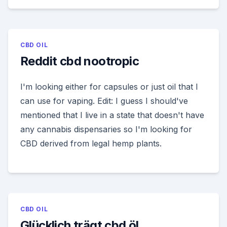
CBD OIL
Reddit cbd nootropic
I'm looking either for capsules or just oil that I
can use for vaping. Edit: I guess I should've
mentioned that I live in a state that doesn't have
any cannabis dispensaries so I'm looking for
CBD derived from legal hemp plants.
CBD OIL
Glücklich trägt cbd öl