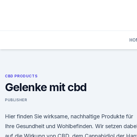
Skip
to
content
HO
CBD PRODUCTS
Gelenke mit cbd
PUBLISHER
Hier finden Sie wirksame, nachhaltige Produkte für
Ihre Gesundheit und Wohlbefinden. Wir setzen dabe
auf die Wirkung von CBD, dem Cannabidiol der Ha