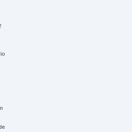
z
io
em
de