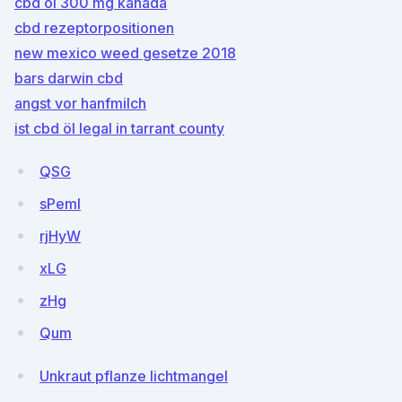
cbd öl 300 mg kanada
cbd rezeptorpositionen
new mexico weed gesetze 2018
bars darwin cbd
angst vor hanfmilch
ist cbd öl legal in tarrant county
QSG
sPemI
rjHyW
xLG
zHg
Qum
Unkraut pflanze lichtmangel